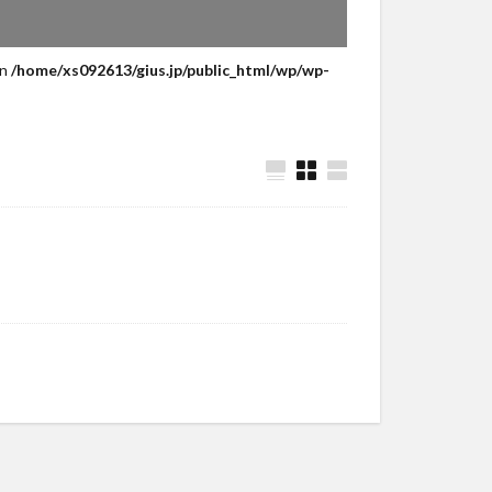
in
/home/xs092613/gius.jp/public_html/wp/wp-