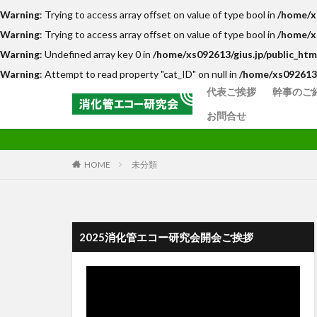
Warning
: Trying to access array offset on value of type bool in
/home/x
Warning
: Trying to access array offset on value of type bool in
/home/x
Warning
: Undefined array key 0 in
/home/xs092613/gius.jp/public_ht
Warning
: Attempt to read property "cat_ID" on null in
/home/xs092613/
代表ご挨拶
幹事のご
お問合せ
HOME
未分類
2025消化管エコー研究会開会ご挨拶
動
画
プ
レ
ー