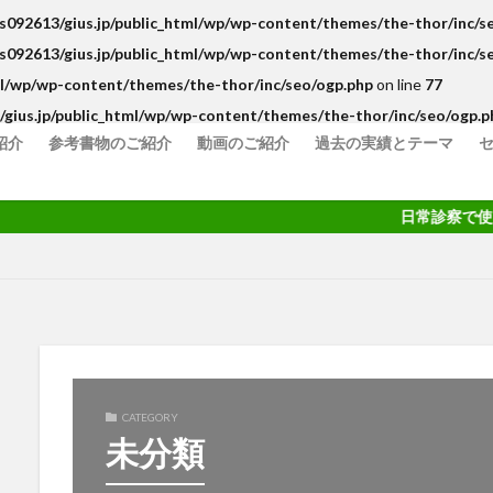
s092613/gius.jp/public_html/wp/wp-content/themes/the-thor/inc/s
s092613/gius.jp/public_html/wp/wp-content/themes/the-thor/inc/s
ml/wp/wp-content/themes/the-thor/inc/seo/ogp.php
on line
77
gius.jp/public_html/wp/wp-content/themes/the-thor/inc/seo/ogp.p
紹介
参考書物のご紹介
動画のご紹介
過去の実績とテーマ
日常診察で使える
CATEGORY
未分類