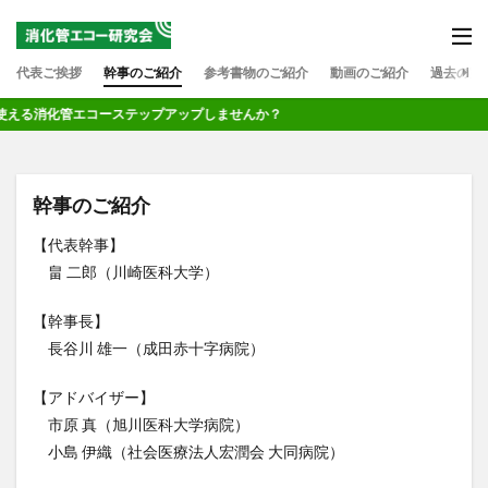
代表ご挨拶
幹事のご紹介
参考書物のご紹介
動画のご紹介
過去の実
る消化管エコーステップアップしませんか？
幹事のご紹介
【代表幹事】
畠 二郎（川崎医科大学）
【幹事長】
長谷川 雄一（成田赤十字病院）
【アドバイザー】
市原 真（旭川医科大学病院）
小島 伊織（社会医療法人宏潤会 大同病院）