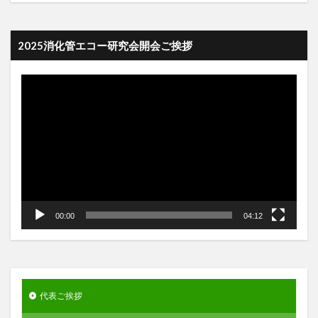
2025消化管エコー研究会開会ご挨拶
動
画
プ
レ
ー
ヤ
ー
00:00
04:12
代表ご挨拶