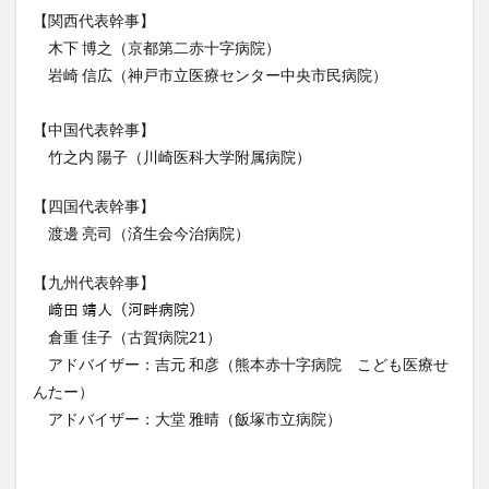
【関西代表幹事】
木下 博之（京都第二赤十字病院）
岩崎 信広（神戸市立医療センター中央市民病院）
【中国代表幹事】
竹之内 陽子（川崎医科大学附属病院）
【四国代表幹事】
渡邊 亮司（済生会今治病院）
【九州代表幹事】
﨑田 靖人（河畔病院）
倉重 佳子（古賀病院21）
アドバイザー：吉元 和彦（熊本赤十字病院 こども医療せ
んたー）
アドバイザー：大堂 雅晴（飯塚市立病院）