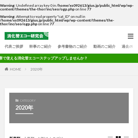
Warning
: Undefined array key 0 in
/home/xs092613/gius.jp/public_html/wp/wp-
content/themes/the-thor/inc/seo/ogp.php
on line
77
Warning
: Attempt to read property "cat_ID" on null in
/home/xs092613/gius.jp/public_html/wp/wp-content/themes/the-
thor/inc/seo/ogp.php
on line
77
代表ご挨拶
幹事のご紹介
参考書物のご紹介
動画のご紹介
過去の実
で使える消化管エコーステップアップしませんか？
HOME
2020年
CATEGORY
2020年