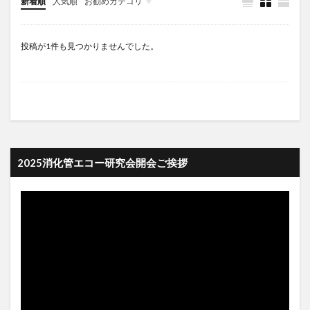
新着順
人気順
お勧めカテゴリ
未分類
投稿が1件も見つかりませんでした。
2025消化管エコー研究会開会ご挨拶
動
画
プ
レ
ー
ヤ
ー